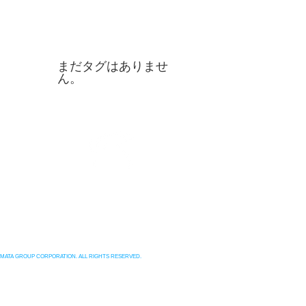
タグ
まだタグはありませ
ん。
援
047-431-3036
ケア
TEL（代表）
EMATA GROUP CORPORATION. ALL RIGHTS RESERVED.