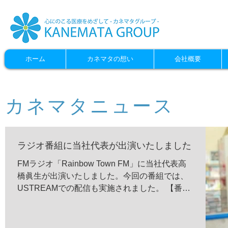
ホーム
カネマタの想い
会社概要
カネマタニュース
ラジオ番組に当社代表が出演いたしました
FMラジオ「Rainbow Town FM」に当社代表高
橋眞生が出演いたしました。今回の番組では、
USTREAMでの配信も実施されました。 【番組
名】Stand by Me 【ON AIR】2015年5月14日
【内容】在宅医療の現状と取り組みについて述
べております。...