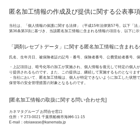
匿名加工情報の作成及び提供に関する公表事
当社は、「個人情報の保護に関する法律」（平成15年法律第57号。以下「法
第36条第3項に基づき、当該匿名加工情報に含まれる情報の項目を、以下に
「調剤レセプトデータ」に関する匿名加工情報に含まれる
氏名、生年月日、被保険者証の記号・番号、保険者番号、公費受給者番号、
・上記項目は、暗号化等の加工が実施され、個人情報を復元して特定の個人
り提供されるものです。また、この提供は、継続して実施するものとなりま
・当社において、匿名加工情報は、個人が特定できないように加工した状態
保管等の安全管理措置の対象となるものです。
[匿名加工情報の取扱に関する問い合わせ先]
カネマタグループ お問合せ窓口
住所：〒273-0021 千葉県船橋市海神6-11-15
E-mail：otoiawase@kanemata.jp