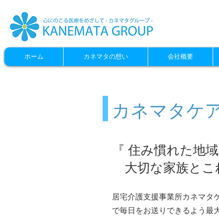
ホーム
カネマタの想い
会社概要
カネマタケ
『 住み慣れた地
居宅介護支援
カネマタケア
大切な家族とこれ
​居宅介護支援事業所
カネマタ
で毎日をお送りできるよう最